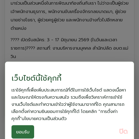
มาร่วมเป็นส่วนหนึ่งในการพัฒนาท้องถิ่นกับเรา ไม่ว่าจะเป็นผู้ช่วย
เจ้าพนักงานธุรการ, พนักงานขับเครื่องจักรกลขนาดเบา, ผู้ช่วย
นายช่างโยธา, ผู้ช่วยครูผู้ช่วย และพนักงานจ้างทั่วไปอีกหลาย
ตำแหน่ง
????️ เปิดรับสมัคร: 3 - 17 มิถุนายน 2569 (ในวันและเวลา
ราชการ)???? สถานที่: งานบริหารงานบุคคล สำนักปลัด อบต.แม่
วิน
คุณสมบัติพร้อม โอกาสรออยู่! อย่ารอช้า มาร่วมสร้างสรรค์สิ่ง
เว็บไซต์นี้ใช้คุกกี้
ดีๆ ให้ชุมชนแม่วินไปด้วยกัน!
???? ดูรายละเอียดเพิ่มเติมและดาวน์โหลดประกาศ:
เราใช้คุกกี้เพื่อเพิ่มประสบการณ์ที่ดีในการใช้เว็บไซต์ แสดงเนื้อหา
http://www.maewin.net
???? สอบถามข้อมูล: 0-5302-
และโฆษณาให้ตรงกับความสนใจ รวมถึงเพื่อวิเคราะห์การเข้าใช้
งานเว็บไซต์และทำความเข้าใจว่าผู้ใช้งานมาจากที่ใด คุณสามารถ
6664 ต่อ 104
เลือกตั้งค่าความยินยอมการใช้คุกกี้ได้ โดยคลิก “การตั้งค่า
คุกกี้”นโยบายความเป็นส่วนตัว
ปิด
ยอมรับ